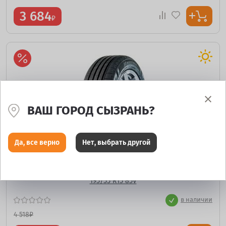
3 684
₽
ВАШ ГОРОД СЫЗРАНЬ?
Да, все верно
Нет, выбрать другой
Massimo OTTIMA PLUS
195/55 R15 85V
в наличии
4 518
₽