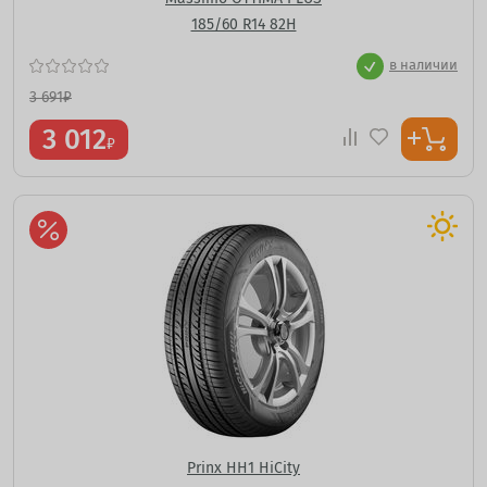
185/60 R14 82H
в наличии
3 691
₽
3 012
₽
Prinx HH1 HiCity