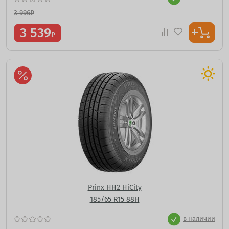
3 996
₽
3 539
₽
Prinx HH2 HiCity
185/65 R15 88H
в наличии