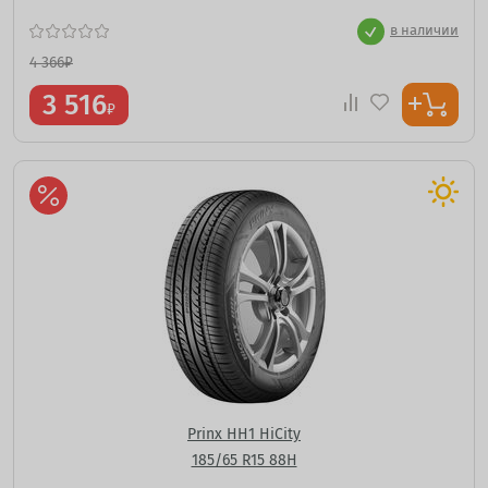
в наличии
4 366
₽
3 516
₽
Prinx HH1 HiCity
185/65 R15 88H