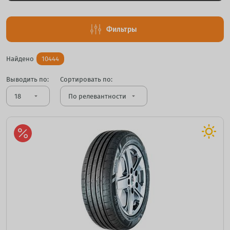
Фильтры
Найдено
10444
Выводить по:
Сортировать по:
arrow_drop_down
arrow_drop_down