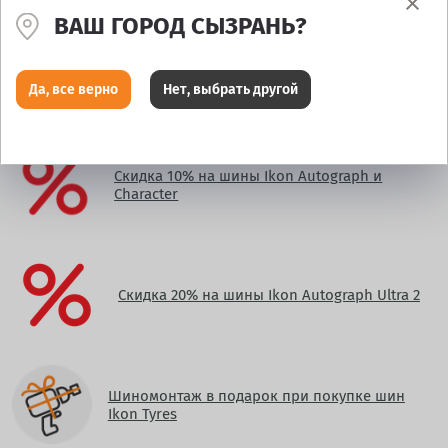
fiber_manual_record
fiber_manual_record
fiber_manual_record
fiber_manual_record
ВАШ ГОРОД СЫЗРАНЬ?
Да, все верно
Нет, выбрать другой
АКЦИИ, ДЕЙСТВУЮЩИЕ В ДАННОМ МАГАЗИНЕ:
Скидка 10% на шины Ikon Autograph и
Character
Скидка 20% на шины Ikon Autograph Ultra 2
Шиномонтаж в подарок при покупке шин
Ikon Tyres